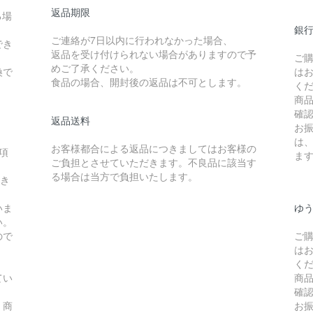
返品期限
る場
銀
ご連絡が7日以内に行われなかった場合、
でき
返品を受け付けられない場合がありますので予
ご
めご了承ください。
換で
は
食品の場合、開封後の返品は不可とします。
く
商
確
返品送料
お
は
お客様都合による返品につきましてはお客様の
項
ま
ご負担とさせていただきます。不良品に該当す
る場合は当方で負担いたします。
頂き
いま
ゆ
い。
ので
ご
は
く
てい
商
確
、商
お