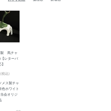
S製 馬チャ
)【レターパ
応】
円(税込)
ソメス製チャ
新色ホワイト
 当会オリジ
品