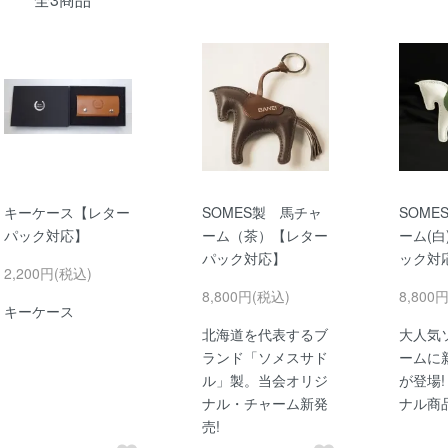
キーケース【レター
SOMES製 馬チャ
SOME
パック対応】
ーム（茶）【レター
ーム(白
パック対応】
ック対
2,200円(税込)
8,800円(税込)
8,800
キーケース
北海道を代表するブ
大人気
ランド「ソメスサド
ームに
ル」製。当会オリジ
が登場!
ナル・チャーム新発
ナル商
売!