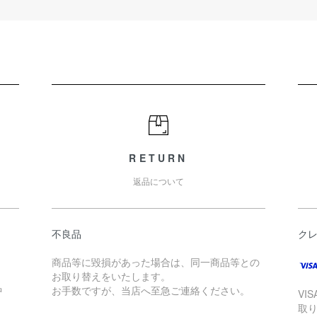
RETURN
返品について
不良品
ク
商品等に毀損があった場合は、同一商品等との
お取り替えをいたします。
中
お手数ですが、当店へ至急ご連絡ください。
VIS
取