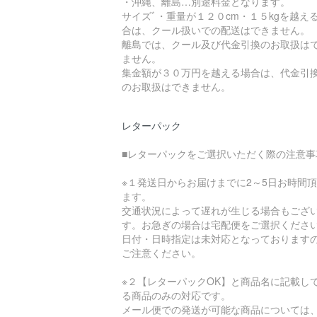
・沖縄、離島…別途料金となります。
サイズﾞ・重量が１２０cm・１５kgを越え
合は、クール扱いでの配送はできません。
離島では、クール及び代金引換のお取扱は
ません。
集金額が３０万円を越える場合は、代金引
のお取扱はできません。
レターパック
■レターパックをご選択いただく際の注意事
※１発送日からお届けまでに2～5日お時間
ます。
交通状況によって遅れが生じる場合もござ
す。お急ぎの場合は宅配便をご選択くださ
日付・日時指定は未対応となっております
ご注意ください。
※２【レターパックOK】と商品名に記載し
る商品のみの対応です。
メール便での発送が可能な商品については