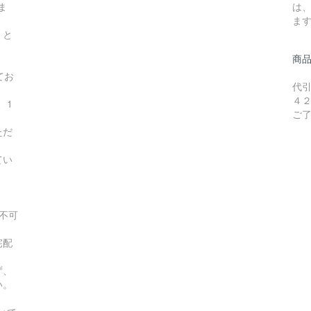
ま
は
ま
】と
商
てお
代
４
、1
ご
ただ
てい
不可
宅配
ず、
い。