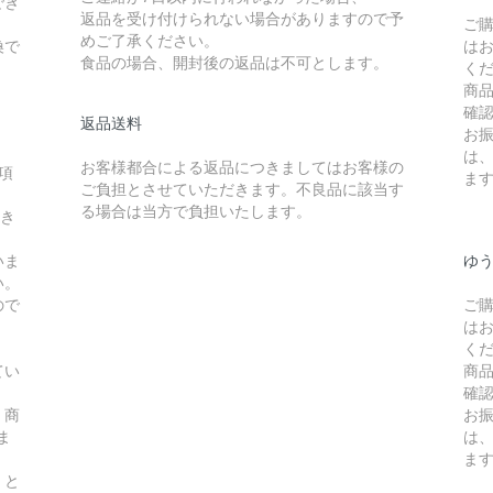
でき
返品を受け付けられない場合がありますので予
ご
めご了承ください。
換で
は
食品の場合、開封後の返品は不可とします。
く
商
確
返品送料
お
は
お客様都合による返品につきましてはお客様の
項
ま
ご負担とさせていただきます。不良品に該当す
る場合は当方で負担いたします。
頂き
いま
ゆ
い。
ので
ご
は
く
てい
商
確
、商
お
ま
は
ま
】と