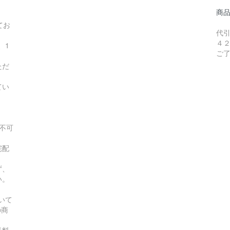
商
てお
代
４
、1
ご
ただ
てい
不可
宅配
ず、
い。
いて
の商