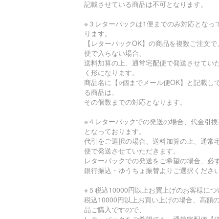
記載させている商品は不可となります。
※３レターパックは1便までのみ対応となっ
ります。
【レターパックOK】の商品を複数ご注文で
便で入らない場合、
送料加算の上、通常宅配便で発送させてい
く形になります。
商品名に【○個までメール便OK】と記載し
る商品は、
その個数までの対応となります。
※４レターパックでの発送の場合、代金引換
となっております。
代引をご選択の場合、送料加算の上、通常
便で発送させていただきます。
レターパックでの発送をご希望の場合、必
銀行振込・ゆうちょ振替よりご選択くださ
※５税込10000円以上お買上げのお客様につ
税込10000円以上お買い上げの場合、高額
品ご購入ですので、