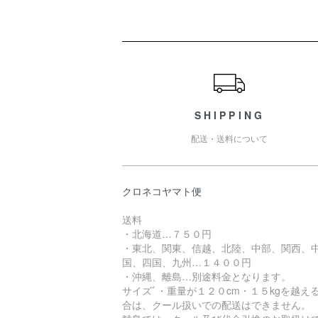
ショッピングガイド
SHIPPING
配送・送料について
クロネコヤマト便
送料
・北海道…７５０円
・東北、関東、信越、北陸、中部、関西、
国、四国、九州…１４００円
・沖縄、離島…別途料金となります。
サイズﾞ・重量が１２０cm・１５kgを越え
合は、クール扱いでの配送はできません。