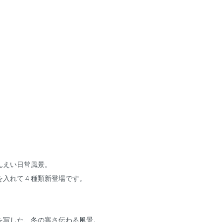
んえい日常風景。
を入れて４種類新登場です。
を写した、冬の寒さ伝わる風景。